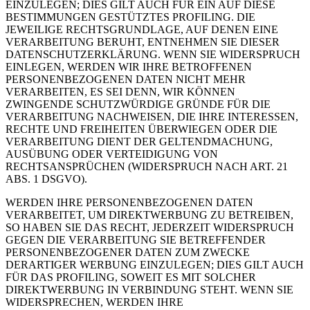
EINZULEGEN; DIES GILT AUCH FÜR EIN AUF DIESE
BESTIMMUNGEN GESTÜTZTES PROFILING. DIE
JEWEILIGE RECHTSGRUNDLAGE, AUF DENEN EINE
VERARBEITUNG BERUHT, ENTNEHMEN SIE DIESER
DATENSCHUTZERKLÄRUNG. WENN SIE WIDERSPRUCH
EINLEGEN, WERDEN WIR IHRE BETROFFENEN
PERSONENBEZOGENEN DATEN NICHT MEHR
VERARBEITEN, ES SEI DENN, WIR KÖNNEN
ZWINGENDE SCHUTZWÜRDIGE GRÜNDE FÜR DIE
VERARBEITUNG NACHWEISEN, DIE IHRE INTERESSEN,
RECHTE UND FREIHEITEN ÜBERWIEGEN ODER DIE
VERARBEITUNG DIENT DER GELTENDMACHUNG,
AUSÜBUNG ODER VERTEIDIGUNG VON
RECHTSANSPRÜCHEN (WIDERSPRUCH NACH ART. 21
ABS. 1 DSGVO).
WERDEN IHRE PERSONENBEZOGENEN DATEN
VERARBEITET, UM DIREKTWERBUNG ZU BETREIBEN,
SO HABEN SIE DAS RECHT, JEDERZEIT WIDERSPRUCH
GEGEN DIE VERARBEITUNG SIE BETREFFENDER
PERSONENBEZOGENER DATEN ZUM ZWECKE
DERARTIGER WERBUNG EINZULEGEN; DIES GILT AUCH
FÜR DAS PROFILING, SOWEIT ES MIT SOLCHER
DIREKTWERBUNG IN VERBINDUNG STEHT. WENN SIE
WIDERSPRECHEN, WERDEN IHRE