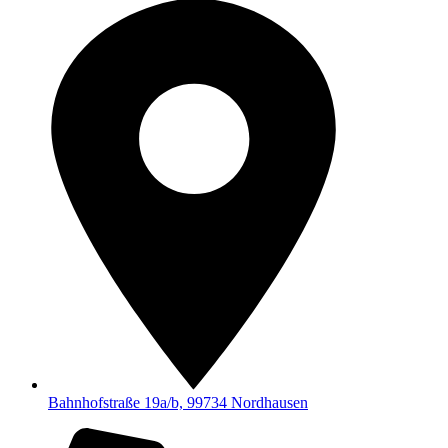
Bahnhofstraße 19a/b, 99734 Nordhausen