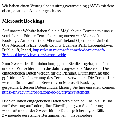
Wir haben einen Vertrag über Auftragsverarbeitung (AVV) mit dem
oben genannten Anbieter geschlossen.
Microsoft Bookings
Auf unserer Website haben Sie die Möglichkeit, Termine mit uns zu
vereinbaren. Für die Terminbuchung nutzen wir Microsoft
Bookings. Anbieter ist die Microsoft Ireland Operations Limited,
One Microsoft Place, South County Business Park, Leopardstown,
Dublin 18, Irland,
https://learn.microsoft.com/de-de/microsoft-
365/bookings/?view=o365-worldwide
.
Zum Zweck der Terminbuchung geben Sie die abgefragten Daten
und den Wunschtermin in die dafür vorgesehene Maske ein. Die
eingegebenen Daten werden für die Planung, Durchführung und
ggf. für die Nachbereitung des Termins verwendet. Die Termindaten
werden für uns auf den Servern von Microsoft Bookings
gespeichert, dessen Datenschutzerklärung Sie hier einsehen können:
https://privacy.microsoft.com/de-de/privacystatement
.
Die von Ihnen eingegebenen Daten verbleiben bei uns, bis Sie uns
zur Löschung auffordern, Ihre Einwilligung zur Speicherung
widerrufen oder der Zweck für die Datenspeicherung entfällt.
Zwingende gesetzliche Bestimmungen – insbesondere