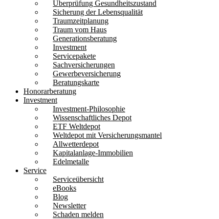
Überprüfung Gesundheitszustand
Sicherung der Lebensqualität
Traumzeitplanung
Traum vom Haus
Generationsberatung
Investment
Servicepakete
Sachversicherungen
Gewerbeversicherung
Beratungskarte
Honorarberatung
Investment
Investment-Philosophie
Wissenschaftliches Depot
ETF Weltdepot
Weltdepot mit Versicherungsmantel
Allwetterdepot
Kapitalanlage-Immobilien
Edelmetalle
Service
Serviceübersicht
eBooks
Blog
Newsletter
Schaden melden