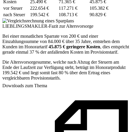
Kosten
25.490 €
71.365 €
45.875 €
vor Steuer
222.654 €
117.271 €
105.382 €
nach Steuer
199.542 €
108.713 €
90.829 €
LIEBLINGSMAKLER-Fazit zur Altersvorsorge
Bei einer monatlichen Sparrate von 200 € und einer
Einzahlungssumme von 84.000 € über 35 Jahre, entstehen dem
Kunden im Honorartarif
45.875 € geringere Kosten
, dies entspricht
gerade einmal 37 % der anfallenden Kosten im Provisionstarif.
Die Altersvorsorgesumme, welche nach Abzug der Steuern am
Ende der Laufzeit zur Verfügung steht, beträgt im Honorarprodukt
199.542 € und liegt somit fast 80 % über dem Ertrag eines
vergleichbaren Provisionstarifs.
Downloads zum Thema