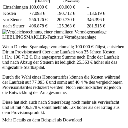
(Honorar)
(Provision)
Einzah­lungen
100.000 €
100.000 €
–
Kosten
77.093 €
190.712 €
113.619 €
vor Steuer
556.126 €
209.730 €
346.396 €
nach Steuer
406.878 €
125.363 €
281.515 €
LIEBLINGSMAKLER-Fazit zur Vermögensanlage
Wenn Du eine Sparanlage von einmalig 100.000 € tätigst, entstehen
Dir im Provisionstarif über eine Laufzeit von 35 Jahren Kosten
i.H.v. 190.712 €. Die angesparte Summe nach Ende der Laufzeit
und nach Abzug der Steuern ist lediglich 25.363 € höher als das
eingezahlte Startkapital.
Durch die Wahl eines Honorartarifes können die Kosten während
der Laufzeit auf 77.093 € und somit auf 40,4 % des vergleichbaren
Provisionstarifes reduziert werden. Noch eindrücklicher ist jedoch
die Entwicklung der Anlagesumme.
Diese hat sich auch nach Steuerabzug noch mehr als vervierfacht
und ist mit 406.878 € somit mehr als 12x höher als der Ertrag aus
dem Provisionsprodukt.
Mehr Details zu dem Beispiel als Download