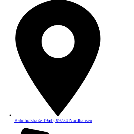
Bahnhofstraße 19a/b, 99734 Nordhausen