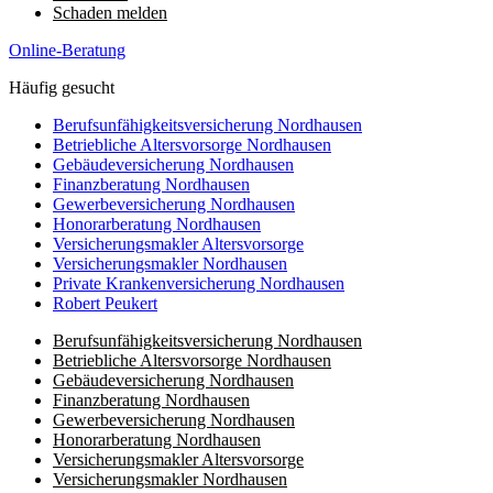
Schaden melden
Online-Beratung
Häufig gesucht
Berufsunfähigkeitsversicherung Nordhausen
Betriebliche Altersvorsorge Nordhausen
Gebäudeversicherung Nordhausen
Finanzberatung Nordhausen
Gewerbeversicherung Nordhausen
Honorarberatung Nordhausen
Versicherungsmakler Altersvorsorge
Versicherungsmakler Nordhausen
Private Krankenversicherung Nordhausen
Robert Peukert
Berufsunfähigkeitsversicherung Nordhausen
Betriebliche Altersvorsorge Nordhausen
Gebäudeversicherung Nordhausen
Finanzberatung Nordhausen
Gewerbeversicherung Nordhausen
Honorarberatung Nordhausen
Versicherungsmakler Altersvorsorge
Kundenbewertungen und Erfahrungen zu
Versicherungsmakler Nordhausen
(8 Profile)
LIEBLINGSMAKLER GmbH & Co. KG