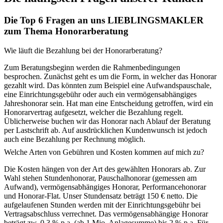
Die Top 6 Fragen an uns LIEBLINGSMAKLER
zum Thema Honorarberatung
Wie läuft die Bezahlung bei der Honorarberatung?
Zum Beratungsbeginn werden die Rahmenbedingungen
besprochen. Zunächst geht es um die Form, in welcher das Honorar
gezahlt wird. Das könnten zum Beispiel eine Aufwandspauschale,
eine Einrichtungsgebühr oder auch ein vermögensabhängiges
Jahreshonorar sein. Hat man eine Entscheidung getroffen, wird ein
Honorarvertrag aufgesetzt, welcher die Bezahlung regelt.
Üblicherweise buchen wir das Honorar nach Ablauf der Beratung
per Lastschrift ab. Auf ausdrücklichen Kundenwunsch ist jedoch
auch eine Bezahlung per Rechnung möglich.
Welche Arten von Gebühren und Kosten kommen auf mich zu?
Die Kosten hängen von der Art des gewählten Honorars ab. Zur
Wahl stehen Stundenhonorar, Pauschalhonorar (gemessen am
Aufwand), vermögensabhängiges Honorar, Performancehonorar
und Honorar-Flat. Unser Stundensatz beträgt 150 € netto. Die
aufgelaufenen Stunden werden mit der Einrichtungsgebühr bei
Vertragsabschluss verrechnet. Das vermögensabhängige Honorar
beträgt zw. 0,3 % p.a. (ab 1 Mio. Anlagesumme) bis 2 % p.a. Für