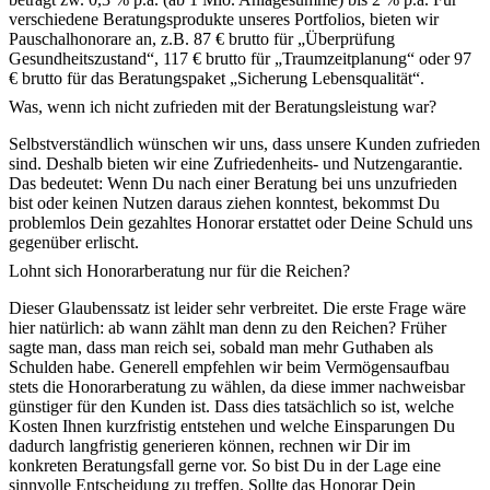
verschiedene Beratungsprodukte unseres Portfolios, bieten wir
Pauschalhonorare an, z.B. 87 € brutto für „Überprüfung
Gesundheitszustand“, 117 € brutto für „Traumzeitplanung“ oder 97
€ brutto für das Beratungspaket „Sicherung Lebensqualität“.
Was, wenn ich nicht zufrieden mit der Beratungsleistung war?
Selbstverständlich wünschen wir uns, dass unsere Kunden zufrieden
sind. Deshalb bieten wir eine Zufriedenheits- und Nutzengarantie.
Das bedeutet: Wenn Du nach einer Beratung bei uns unzufrieden
bist oder keinen Nutzen daraus ziehen konntest, bekommst Du
problemlos Dein gezahltes Honorar erstattet oder Deine Schuld uns
gegenüber erlischt.
Lohnt sich Honorarberatung nur für die Reichen?
Dieser Glaubenssatz ist leider sehr verbreitet. Die erste Frage wäre
hier natürlich: ab wann zählt man denn zu den Reichen? Früher
sagte man, dass man reich sei, sobald man mehr Guthaben als
Schulden habe. Generell empfehlen wir beim Vermögensaufbau
stets die Honorarberatung zu wählen, da diese immer nachweisbar
günstiger für den Kunden ist. Dass dies tatsächlich so ist, welche
Kosten Ihnen kurzfristig entstehen und welche Einsparungen Du
dadurch langfristig generieren können, rechnen wir Dir im
konkreten Beratungsfall gerne vor. So bist Du in der Lage eine
sinnvolle Entscheidung zu treffen. Sollte das Honorar Dein