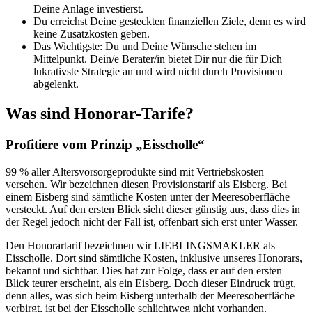
Deine Anlage investierst.
Du erreichst Deine gesteckten finanziellen Ziele, denn es wird
keine Zusatzkosten geben.
Das Wichtigste: Du und Deine Wünsche stehen im
Mittelpunkt. Dein/e Berater/in bietet Dir nur die für Dich
lukrativste Strategie an und wird nicht durch Provisionen
abgelenkt.
Was sind Honorar-Tarife?
Profitiere vom Prinzip „Eisscholle“
99 % aller Altersvorsorgeprodukte sind mit Vertriebskosten
versehen. Wir bezeichnen diesen Provisionstarif als Eisberg. Bei
einem Eisberg sind sämtliche Kosten unter der Meeresoberfläche
versteckt. Auf den ersten Blick sieht dieser günstig aus, dass dies in
der Regel jedoch nicht der Fall ist, offenbart sich erst unter Wasser.
Den Honorartarif bezeichnen wir LIEBLINGSMAKLER als
Eisscholle. Dort sind sämtliche Kosten, inklusive unseres Honorars,
bekannt und sichtbar. Dies hat zur Folge, dass er auf den ersten
Blick teurer erscheint, als ein Eisberg. Doch dieser Eindruck trügt,
denn alles, was sich beim Eisberg unterhalb der Meeresoberfläche
verbirgt, ist bei der Eisscholle schlichtweg nicht vorhanden.