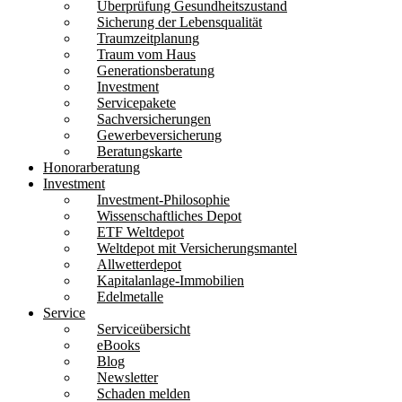
Überprüfung Gesundheitszustand
Sicherung der Lebensqualität
Traumzeitplanung
Traum vom Haus
Generationsberatung
Investment
Servicepakete
Sachversicherungen
Gewerbeversicherung
Beratungskarte
Honorarberatung
Investment
Investment-Philosophie
Wissenschaftliches Depot
ETF Weltdepot
Weltdepot mit Versicherungsmantel
Allwetterdepot
Kapitalanlage-Immobilien
Edelmetalle
Service
Serviceübersicht
eBooks
Blog
Newsletter
Schaden melden