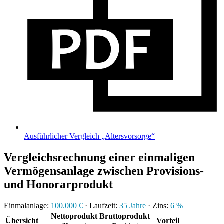
Ausführlicher Vergleich „Altersvorsorge“
Vergleichsrechnung einer einmaligen
Vermögensanlage zwischen Provisions-
und Honorarprodukt
Einmalanlage:
100.000 €
· Laufzeit:
35 Jahre
· Zins:
6 %
Netto­produkt
Brutto­produkt
Über­sicht
Vorteil