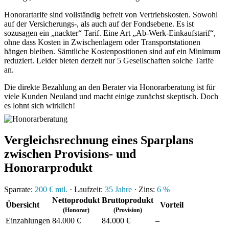
Honorartarife sind vollständig befreit von Vertriebskosten. Sowohl
auf der Versicherungs-, als auch auf der Fondsebene. Es ist
sozusagen ein „nackter“ Tarif. Eine Art „Ab-Werk-Einkaufstarif“,
ohne dass Kosten in Zwischenlagern oder Transportstationen
hängen bleiben. Sämtliche Kostenpositionen sind auf ein Minimum
reduziert. Leider bieten derzeit nur 5 Gesellschaften solche Tarife
an.
Die direkte Bezahlung an den Berater via Honorarberatung ist für
viele Kunden Neuland und macht einige zunächst skeptisch. Doch
es lohnt sich wirklich!
Vergleichsrechnung eines Sparplans
zwischen Provisions- und
Honorarprodukt
Sparrate:
200 € mtl.
· Laufzeit:
35 Jahre
· Zins:
6 %
Netto­produkt
Brutto­produkt
Über­sicht
Vorteil
(Honorar)
(Provision)
Ein­zah­lungen
84.000 €
84.000 €
–