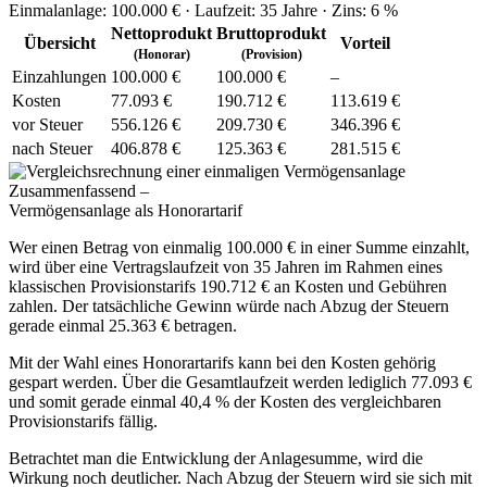
Einmalanlage:
100.000 €
· Laufzeit:
35 Jahre
· Zins:
6 %
Netto­produkt
Brutto­produkt
Über­sicht
Vorteil
(Honorar)
(Provision)
Einzah­lungen
100.000 €
100.000 €
–
Kosten
77.093 €
190.712 €
113.619 €
vor Steuer
556.126 €
209.730 €
346.396 €
nach Steuer
406.878 €
125.363 €
281.515 €
Zusammenfassend –
Vermögensanlage als Honorartarif
Wer einen Betrag von einmalig 100.000 € in einer Summe einzahlt,
wird über eine Vertragslaufzeit von 35 Jahren im Rahmen eines
klassischen Provisionstarifs 190.712 € an Kosten und Gebühren
zahlen. Der tatsächliche Gewinn würde nach Abzug der Steuern
gerade einmal 25.363 € betragen.
Mit der Wahl eines Honorartarifs kann bei den Kosten gehörig
gespart werden. Über die Gesamtlaufzeit werden lediglich 77.093 €
und somit gerade einmal 40,4 % der Kosten des vergleichbaren
Provisionstarifs fällig.
Betrachtet man die Entwicklung der Anlagesumme, wird die
Wirkung noch deutlicher. Nach Abzug der Steuern wird sie sich mit