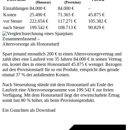
(Honorar)
(Provision)
Ein­zah­lungen
84.000 €
84.000 €
–
Kosten
25.490 €
71.365 €
45.875 €
vor Steuer
222.654 €
117.271 €
105.382 €
nach Steuer
199.542 €
108.713 €
90.829 €
Zusammenfassend –
Altersvorsorge als Honorartarif
Spart jemand monatlich 200 € in einen Altersvorsorgevertrag und
zahlt über eine Laufzeit von 35 Jahren 84.000 € in seinen Vertrag
ein, kostet dies in einem Honorartarif 45.875 € weniger. Bezogen
auf den Provisionstarif für so ein Produkt, entspricht dies gerade
einmal 37 % der anfallenden Kosten.
Nach Steuerabzug stünde mit dem Honorartarif am Ende der
Laufzeit eine Altersvorsorgesumme von 199.542 € zur freien
Verfügung. Mit dem Honorartarif liegt der erwirtschaftete Ertrag
somit fast 80 % höher, als beim Provisionsprodukt.
Ein Gutachten als Download