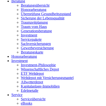
Beratung
Beratungsübersicht
Honorarberatung
Überprüfung Gesundheitszustand
Sicherung der Lebensqualität
Traumzeitplanung
Traum vom Haus
Generationsberatung
Investment
Servicepakete
Sachversicherungen
Gewerbeversicherung
Beratungskarte
Honorarberatung
Investment
Investment-Philosophie
Wissenschaftliches Depot
ETF Weltdepot
Weltdepot mit Versicherungsmantel
Allwetterdepot
Kapitalanlage-Immobilien
Edelmetalle
Service
Serviceübersicht
eBooks