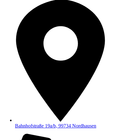
Bahnhofstraße 19a/b, 99734 Nordhausen