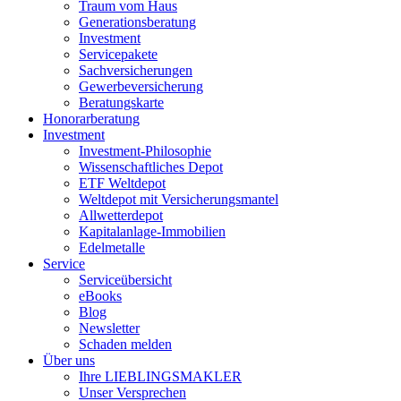
Traum vom Haus
Generationsberatung
Investment
Servicepakete
Sachversicherungen
Gewerbeversicherung
Beratungskarte
Honorarberatung
Investment
Investment-Philosophie
Wissenschaftliches Depot
ETF Weltdepot
Weltdepot mit Versicherungsmantel
Allwetterdepot
Kapitalanlage-Immobilien
Edelmetalle
Service
Serviceübersicht
eBooks
Blog
Newsletter
Schaden melden
Über uns
Ihre LIEBLINGSMAKLER
Unser Versprechen