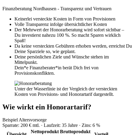
Finanzberatung Nordhausen - Transparenz und Vertrauen
Keinerlei versteckte Kosten in Form von Provisionen
Volle Transparenz infolge übersichtlicher Kosten
Der Mehrwert der Honorarberatung wird sofort sichtbar –
Du investierst nahezu 100 %. So macht Sparen wirklich
Spaß!
Da keine versteckten Gebühren erhoben werden, erreichst Du
Deine Sparziele so, wie geplant.
Deine persönlichen Ziele und Wünsche stehen im
Mittelpunkt.
Dein*e Finanzberater*in berät Dich frei von
Provisionskonflikten.
Unter der Wasserlinie ist der Vergleich der versteckten
Kosten von Provisions- und Honorartarif dargestellt.
Wie wirkt ein Honorartarif?
Beispiel Altersvorsorge
Sparrate:
200 € mtl.
· Laufzeit:
35 Jahre
· Zins:
6 %
Netto­produkt
Brutto­produkt
Über­sicht
Vorteil