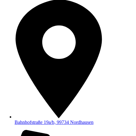
Bahnhofstraße 19a/b, 99734 Nordhausen