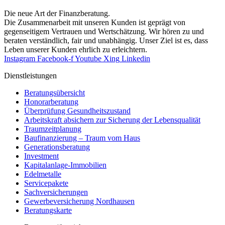
Die neue Art der Finanzberatung.
Die Zusammenarbeit mit unseren Kunden ist geprägt von
gegenseitigem Vertrauen und Wertschätzung. Wir hören zu und
beraten verständlich, fair und unab­hängig. Unser Ziel ist es, dass
Leben unserer Kunden ehrlich zu erleichtern.
Instagram
Facebook-f
Youtube
Xing
Linkedin
Dienst­leistungen
Beratungsübersicht
Honorar­beratung
Überprüfung Gesundheits­zustand
Arbeitskraft absichern zur Sicherung der Lebensqualität
Traumzeit­planung
Baufinanzierung – Traum vom Haus
Generationsberatung
Investment
Kapitalanlage-Immobilien
Edelmetalle
Servicepakete
Sachversicherungen
Gewerbeversicherung Nordhausen
Beratungskarte