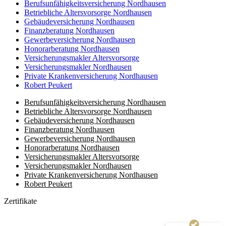
Berufsunfähigkeitsversicherung Nordhausen
Betriebliche Altersvorsorge Nordhausen
Gebäudeversicherung Nordhausen
Finanzberatung Nordhausen
Gewerbeversicherung Nordhausen
Honorarberatung Nordhausen
Versicherungsmakler Altersvorsorge
Versicherungsmakler Nordhausen
Private Krankenversicherung Nordhausen
Robert Peukert
Berufsunfähigkeitsversicherung Nordhausen
Betriebliche Altersvorsorge Nordhausen
Gebäudeversicherung Nordhausen
Finanzberatung Nordhausen
Gewerbeversicherung Nordhausen
Honorarberatung Nordhausen
Versicherungsmakler Altersvorsorge
Kundenbewertungen und Erfahrungen zu
Versicherungsmakler Nordhausen
(8 Profile)
LIEBLINGSMAKLER GmbH & Co. KG
Private Krankenversicherung Nordhausen
Robert Peukert
SEHR GUT
100%
Zertifikate
Empfehlungen auf
ProvenExpert.com
4,93 / 5,00