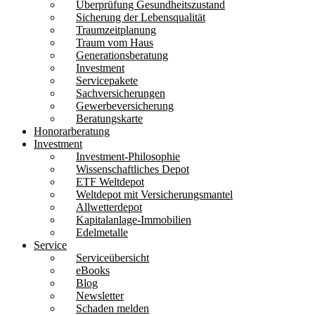
Überprüfung Gesundheitszustand
Sicherung der Lebensqualität
Traumzeitplanung
Traum vom Haus
Generationsberatung
Investment
Servicepakete
Sachversicherungen
Gewerbeversicherung
Beratungskarte
Honorarberatung
Investment
Investment-Philosophie
Wissenschaftliches Depot
ETF Weltdepot
Weltdepot mit Versicherungsmantel
Allwetterdepot
Kapitalanlage-Immobilien
Edelmetalle
Service
Serviceübersicht
eBooks
Blog
Newsletter
Schaden melden