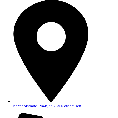
Bahnhofstraße 19a/b, 99734 Nordhausen