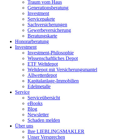
Traum vom Haus
Generationsberatung
Investment
Servicepakete
Sachversicherungen
Gewerbeversicherung
Beratungskarte
Honorarberatung
Investment
Investment-Philosophie
Wissenschaftliches Depot
ETF Weltdepot
Weltdepot mit Versicherungsmantel
Allwetterdepot
Kapitalanlage-Immobilien
Edelmetalle
Service
Serviceübersicht
eBooks
Blog
Newsletter
Schaden melden
Über uns
Ihre LIEBLINGSMAKLER
Unser Versprechen