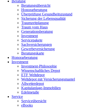
Beratung
Beratungsübersicht
Honorarberatung
Überprüfung Gesundheitszustand
Sicherung der Lebensqualität
Traumzeitplanung
Traum vom Haus
Generationsberatung
Investment
Servicepakete
Sachversicherungen
Gewerbeversicherung
Beratungskarte
Honorarberatung
Investment
Investment-Philosophie
Wissenschaftliches Depot
ETF Weltdepot
Weltdepot mit Versicherungsmantel
Allwetterdepot
Kapitalanlage-Immobilien
Edelmetalle
Service
Serviceübersicht
eBooks