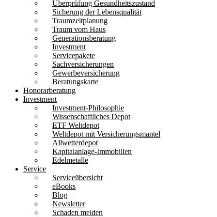
Überprüfung Gesundheitszustand
Sicherung der Lebensqualität
Traumzeitplanung
Traum vom Haus
Generationsberatung
Investment
Servicepakete
Sachversicherungen
Gewerbeversicherung
Beratungskarte
Honorarberatung
Investment
Investment-Philosophie
Wissenschaftliches Depot
ETF Weltdepot
Weltdepot mit Versicherungsmantel
Allwetterdepot
Kapitalanlage-Immobilien
Edelmetalle
Service
Serviceübersicht
eBooks
Blog
Newsletter
Schaden melden