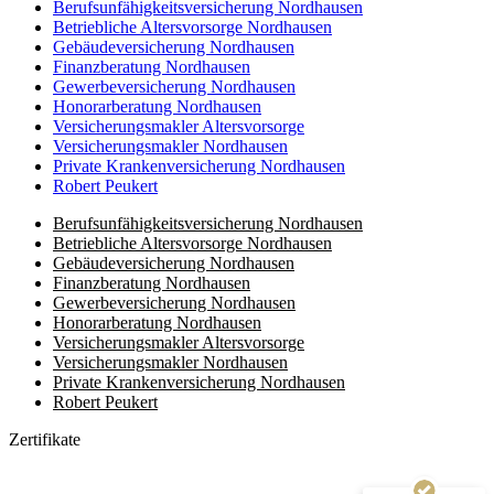
Berufsunfähigkeitsversicherung Nordhausen
Betriebliche Altersvorsorge Nordhausen
Gebäudeversicherung Nordhausen
Finanzberatung Nordhausen
Gewerbeversicherung Nordhausen
Honorarberatung Nordhausen
Versicherungsmakler Altersvorsorge
Versicherungsmakler Nordhausen
Private Krankenversicherung Nordhausen
Robert Peukert
Berufsunfähigkeitsversicherung Nordhausen
Betriebliche Altersvorsorge Nordhausen
Gebäudeversicherung Nordhausen
Finanzberatung Nordhausen
Gewerbeversicherung Nordhausen
Honorarberatung Nordhausen
Versicherungsmakler Altersvorsorge
Kundenbewertungen und Erfahrungen zu
Versicherungsmakler Nordhausen
(8 Profile)
LIEBLINGSMAKLER GmbH & Co. KG
Private Krankenversicherung Nordhausen
Robert Peukert
SEHR GUT
100%
Zertifikate
Empfehlungen auf
ProvenExpert.com
4,93 / 5,00