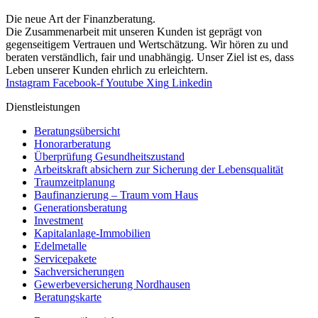
Die neue Art der Finanzberatung.
Die Zusammenarbeit mit unseren Kunden ist geprägt von
gegenseitigem Vertrauen und Wertschätzung. Wir hören zu und
beraten verständlich, fair und unab­hängig. Unser Ziel ist es, dass
Leben unserer Kunden ehrlich zu erleichtern.
Instagram
Facebook-f
Youtube
Xing
Linkedin
Dienst­leistungen
Beratungsübersicht
Honorar­beratung
Überprüfung Gesundheits­zustand
Arbeitskraft absichern zur Sicherung der Lebensqualität
Traumzeit­planung
Baufinanzierung – Traum vom Haus
Generationsberatung
Investment
Kapitalanlage-Immobilien
Edelmetalle
Servicepakete
Sachversicherungen
Gewerbeversicherung Nordhausen
Beratungskarte