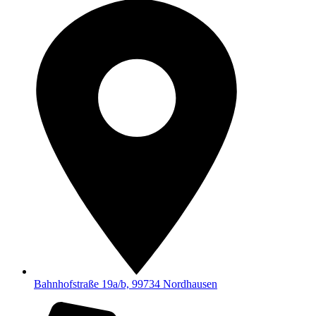
Bahnhofstraße 19a/b, 99734 Nordhausen