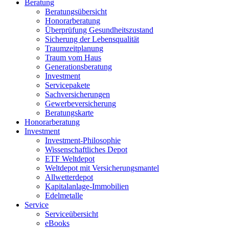
Beratung
Beratungsübersicht
Honorarberatung
Überprüfung Gesundheitszustand
Sicherung der Lebensqualität
Traumzeitplanung
Traum vom Haus
Generationsberatung
Investment
Servicepakete
Sachversicherungen
Gewerbeversicherung
Beratungskarte
Honorarberatung
Investment
Investment-Philosophie
Wissenschaftliches Depot
ETF Weltdepot
Weltdepot mit Versicherungsmantel
Allwetterdepot
Kapitalanlage-Immobilien
Edelmetalle
Service
Serviceübersicht
eBooks