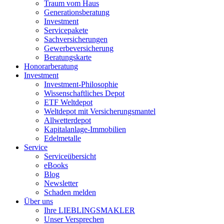
Traum vom Haus
Generationsberatung
Investment
Servicepakete
Sachversicherungen
Gewerbeversicherung
Beratungskarte
Honorarberatung
Investment
Investment-Philosophie
Wissenschaftliches Depot
ETF Weltdepot
Weltdepot mit Versicherungsmantel
Allwetterdepot
Kapitalanlage-Immobilien
Edelmetalle
Service
Serviceübersicht
eBooks
Blog
Newsletter
Schaden melden
Über uns
Ihre LIEBLINGSMAKLER
Unser Versprechen