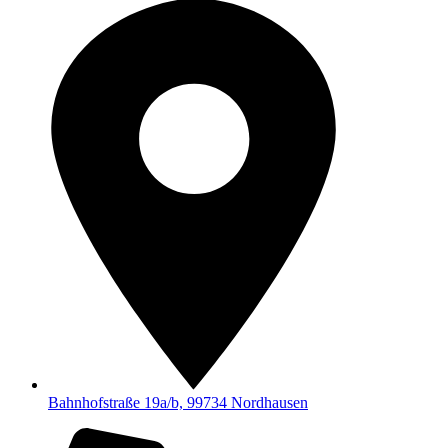
Bahnhofstraße 19a/b, 99734 Nordhausen